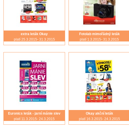
extra leták Okay
Fotolab mimořádný leták
platí 25.3.2015- 31.3.2015
platí 1.3.2015- 31.3.2015
Euronics leták - jarní mánie slev
Okay akční leták
platí 11.3.2015- 24.3.2015
platí 16.3.2015- 24.3.2015