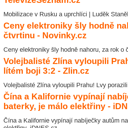
Mobilizace v Rusku a uprchlíci | Luděk Sta
Ceny elektroniky šly hodně na
čtvrtinu - Novinky.cz
Ceny elektroniky šly hodně nahoru, za rok o 
Volejbalisté Zlína vyloupili Pra
lítém boji 3:2 - Zlin.cz
Volejbalisté Zlína vyloupili Prahu! Lvy porazili
Čína a Kalifornie vypínají nab
baterky, je málo elektřiny - iD
Čína a Kalifornie vypínají nabíječky autům na
elektřiny iDNES.cz