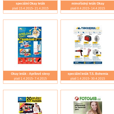
speciální Okay leták
mimořádný leták Okay
platí 15.4.2015- 21.4.2015
platí 8.4.2015- 14.4.2015
Okay leták - Aprílové slevy
speciální leták T.S. Bohemia
platí 1.4.2015- 7.4.2015
platí 1.4.2015- 30.4.2015