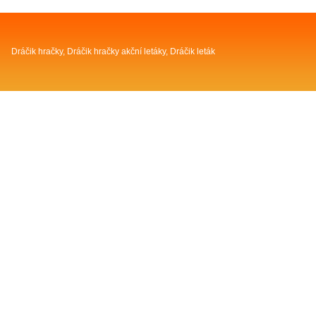
Dráčik hračky
,
Dráčik hračky akční letáky
,
Dráčik leták