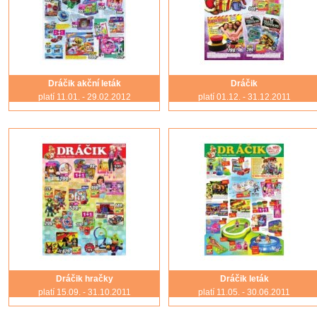
Dráčik akční leták
Dráčik
platí 11.01. - 29.02.2012
platí 01.12. - 31.12.2011
Dráčik hračky
Dráčik leták
platí 15.09. - 31.10.2011
platí 11.05. - 30.06.2011