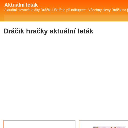
Aktuální leták
Aktuální slevové letáky Dráčik. Ušetřete při nákupech. Všechny slevy Dráčik na
Dráčik hračky aktuální leták