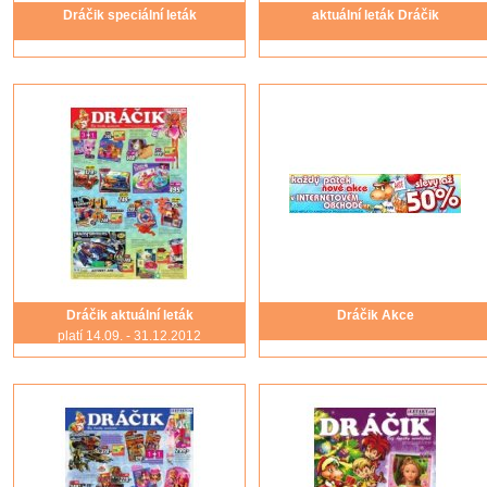
Dráčik speciální leták
aktuální leták Dráčik
Dráčik aktuální leták
Dráčik Akce
platí 14.09. - 31.12.2012